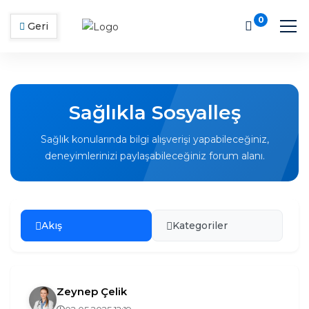
0
Geri
Sağlıkla Sosyalleş
Sağlık konularında bilgi alışverişi yapabileceğiniz,
deneyimlerinizi paylaşabileceğiniz forum alanı.
Akış
Kategoriler
Zeynep Çelik