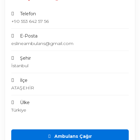
Telefon
+90 553 642 57 56
E-Posta
eslineambulans@gmail.com
Şehir
İstanbul
İlçe
ATAŞEHİR
Ülke
Türkiye
Ambulans Çağır