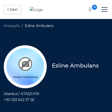
0
Geri
Anasayfa
Esline Ambulans
Esline Ambulans
İstanbul / ATAŞEHİR
+90 553 642 57 56