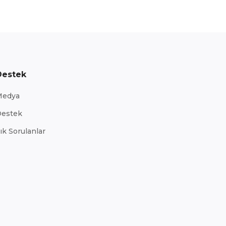
Destek
Medya
estek
ık Sorulanlar