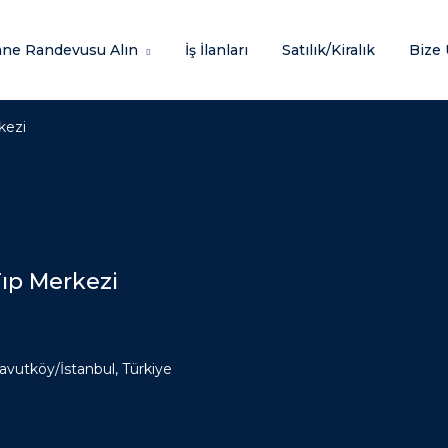
ane Randevusu Alın
İş İlanları
Satılık/Kiralık
Bize 
kezi
ıp Merkezi
avutköy/İstanbul, Türkiye