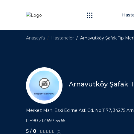
Hast
Anasayfa
Hastaneler
Arnavutköy Şafak Tıp Mer
Arnavutköy Şafak T
Merkez Mah, Eski Edirne Asf. Cd. No:1177, 34275 Arn
+90 212 597 55 55
5 /
0
(0)