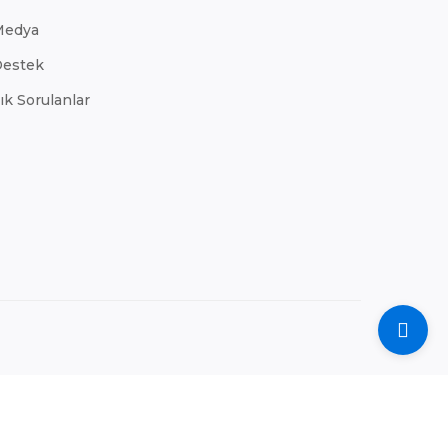
Medya
estek
ık Sorulanlar