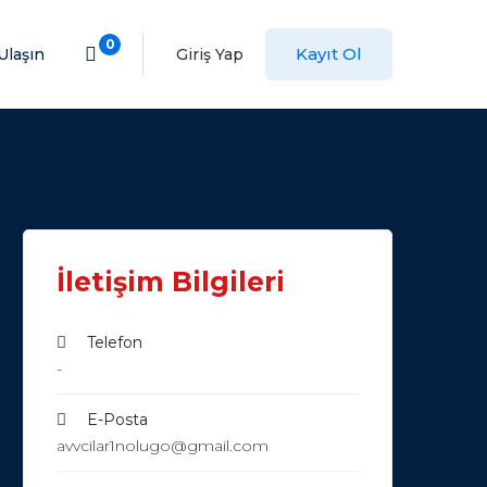
0
Kayıt Ol
Ulaşın
Giriş Yap
İletişim Bilgileri
Telefon
-
E-Posta
avvcilar1nolugo@gmail.com