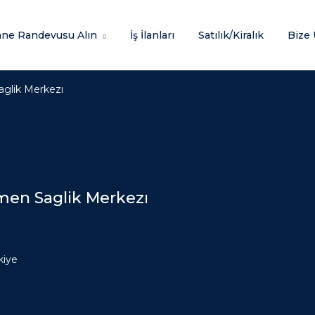
ane Randevusu Alın
İş İlanları
Satılık/Kiralık
Bize 
aglik Merkezı
çmen Saglik Merkezı
kiye