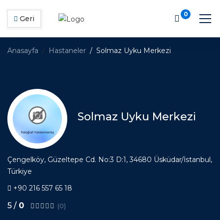
0
Geri
Anasayfa
Hastaneler
Solmaz Uyku Merkezi
Solmaz Uyku Merkezi
Çengelköy, Güzeltepe Cd. No:3 D:1, 34680 Üsküdar/İstanbul,
Türkiye
+90 216 557 65 18
5 /
0
(0)