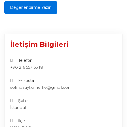
Değerlendirme Yazın
İletişim Bilgileri
Telefon
+90 216 557 65 18
E-Posta
solmazuykumerke@gmail.com
Şehir
İstanbul
İlçe