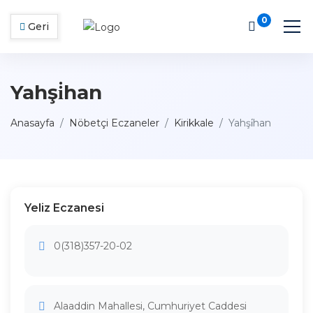
0
Geri
Yahşi̇han
Anasayfa
Nöbetçi Eczaneler
Kirikkale
Yahşi̇han
Yeliz Eczanesi
0(318)357-20-02
Alaaddin Mahallesi, Cumhuriyet Caddesi